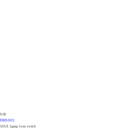
0.00
DMS1011
10AX 1gang 1way switch