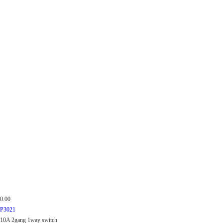
0.00
P3021
10A 2gang 1way switch