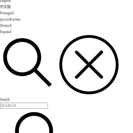
English
中文版
Português
русский язык
Deutsch
Espanol
Search