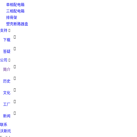
单相配电箱
三相配电箱
排骨架
塑壳断路器盒
支持


下载

答疑
公司


简介

历史

文化

工厂

新闻
联系
沃斯托