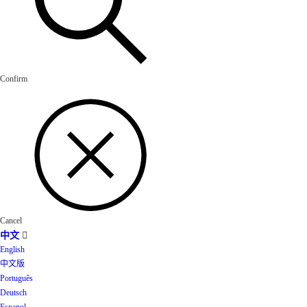
Confirm
Cancel
中文

English
中文版
Português
Deutsch