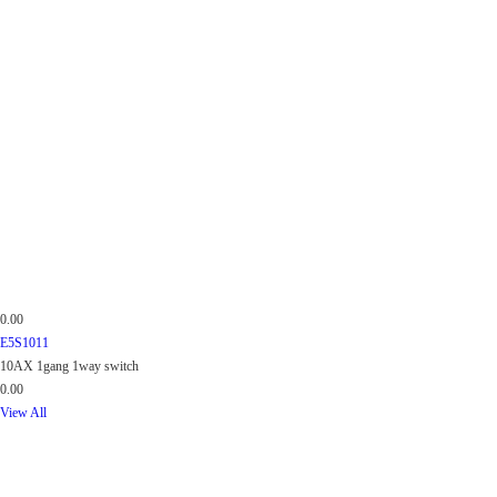
0.00
E5S1011
10AX 1gang 1way switch
0.00
View All