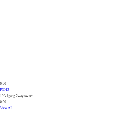
0.00
P3012
10A 1gang 2way switch
0.00
View All