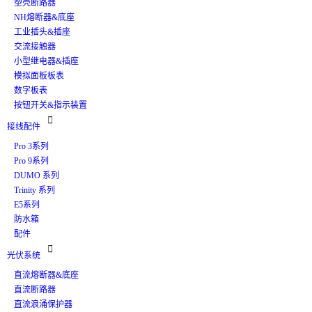
塑壳断路器
NH熔断器&底座
工业插头&插座
交流接触器
小型继电器&插座
模拟面板板表
数字板表
按钮开关&指示装置

接线配件
Pro 3系列
Pro 9系列
DUMO 系列
Trinity 系列
E5系列
防水箱
配件

光伏系统
直流熔断器&底座
直流断路器
直流浪涌保护器