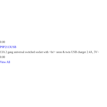
0.00
P9P2113USB
13A 2 gang universal switched socket with <br/> neon & twin USB charger 2.4A, 5V~
0.00
View All