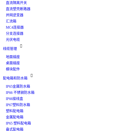
直流隔离开关
直流塑壳断路器
并网逆变器
汇流箱
MC4连接器
分支连接器
光伏电缆

线缆管理
地面插座
桌面插座
模块配件

配电箱和防水箱
IP65金属防水箱
IP66 不锈钢防水箱
IP66接线盒
IP67塑料防水箱
塑料配电箱
金属配电箱
IP65 塑料配电箱
叠式配电箱