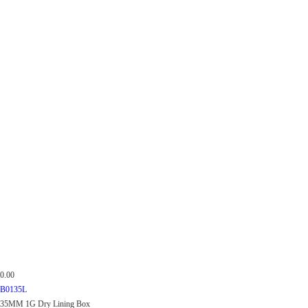
0.00
B0135L
35MM 1G Dry Lining Box