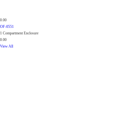
0.00
OF-0551
1 Compartment Enclosure
0.00
View All