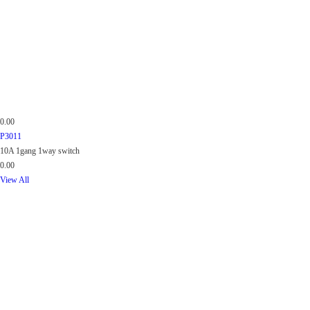
0.00
P3011
10A 1gang 1way switch
0.00
View All