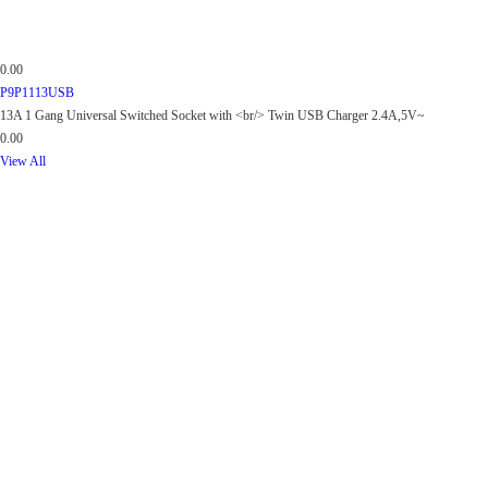
0.00
P9P1113USB
13A 1 Gang Universal Switched Socket with <br/> Twin USB Charger 2.4A,5V~
0.00
View All