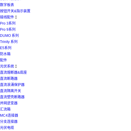
数字板表
按钮开关&指示装置
接线配件

Pro 3系列
Pro 9系列
DUMO 系列
Trinity 系列
E5系列
防水箱
配件
光伏系统

直流熔断器&底座
直流断路器
直流浪涌保护器
直流隔离开关
直流塑壳断路器
并网逆变器
汇流箱
MC4连接器
分支连接器
光伏电缆