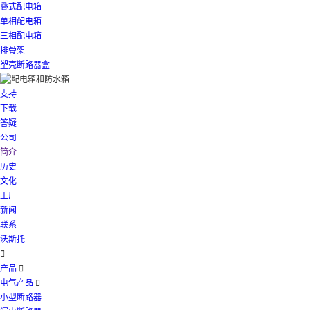
叠式配电箱
单相配电箱
三相配电箱
排骨架
塑壳断路器盒
支持
下载
答疑
公司
简介
历史
文化
工厂
新闻
联系
沃斯托

产品

电气产品

小型断路器