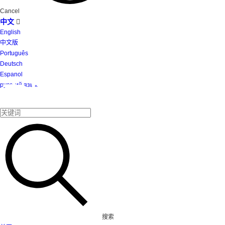
Cancel
中文

English
中文版
Português
Deutsch
Espanol
产品
русский язык
搜索