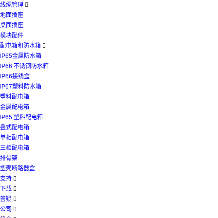
线缆管理

地面插座
桌面插座
模块配件
配电箱和防水箱

IP65金属防水箱
IP66 不锈钢防水箱
IP66接线盒
IP67塑料防水箱
塑料配电箱
金属配电箱
IP65 塑料配电箱
叠式配电箱
单相配电箱
三相配电箱
排骨架
塑壳断路器盒
支持

下载

答疑

公司
