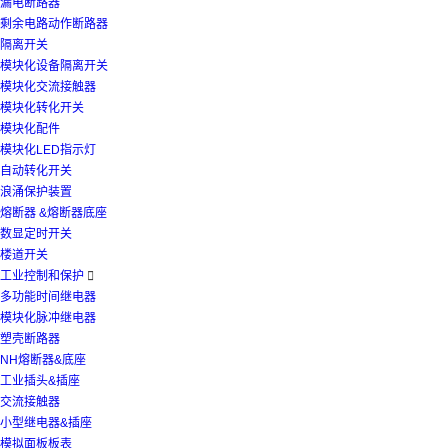
漏电断路器
剩余电路动作断路器
隔离开关
模块化设备隔离开关
模块化交流接触器
模块化转化开关
模块化配件
模块化LED指示灯
自动转化开关
浪涌保护装置
熔断器 &熔断器底座
数显定时开关
楼道开关
工业控制和保护

多功能时间继电器
模块化脉冲继电器
塑壳断路器
NH熔断器&底座
工业插头&插座
交流接触器
小型继电器&插座
模拟面板板表