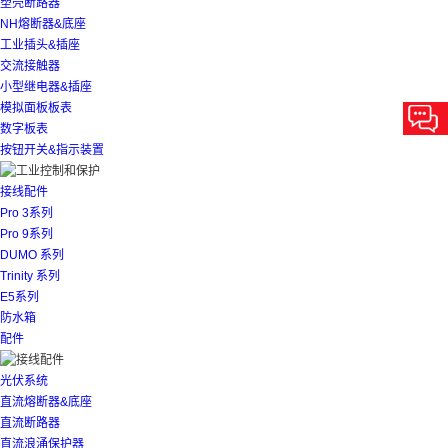
塑壳断路器
NH熔断器&底座
工业插头&插座
交流接触器
小型继电器&插座
模拟面板板表
数字板表
按钮开关&指示装置
接线配件
Pro 3系列
Pro 9系列
DUMO 系列
Trinity 系列
E5系列
防水箱
配件
光伏系统
直流熔断器&底座
直流断路器
直流浪涌保护器