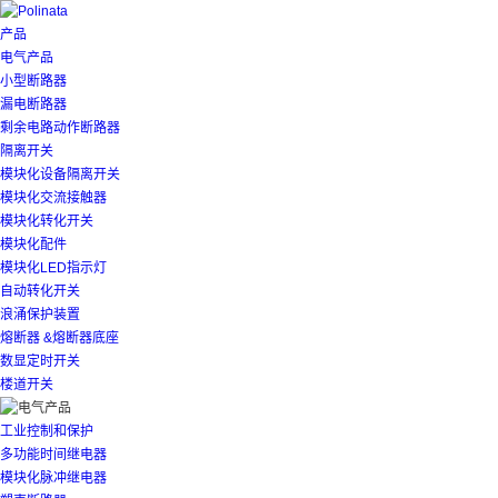
产品
电气产品
小型断路器
漏电断路器
剩余电路动作断路器
隔离开关
模块化设备隔离开关
模块化交流接触器
模块化转化开关
模块化配件
模块化LED指示灯
自动转化开关
浪涌保护装置
熔断器 &熔断器底座
数显定时开关
楼道开关
工业控制和保护
多功能时间继电器
模块化脉冲继电器