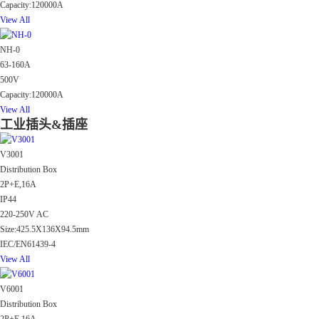
Capacity:120000A
View All
NH-0
63-160A
500V
Capacity:120000A
View All
工业插头&插座
V3001
Distribution Box
2P+E,16A
IP44
220-250V AC
Size:425.5X136X94.5mm
IEC/EN61439-4
View All
V6001
Distribution Box