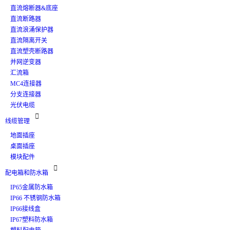
直流熔断器&底座
直流断路器
直流浪涌保护器
直流隔离开关
直流塑壳断路器
并网逆变器
汇流箱
MC4连接器
分支连接器
光伏电缆

线缆管理
地面插座
桌面插座
模块配件

配电箱和防水箱
IP65金属防水箱
IP66 不锈钢防水箱
IP66接线盒
IP67塑料防水箱