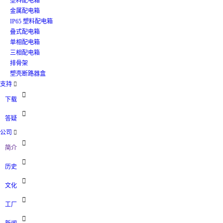
塑料配电箱
金属配电箱
IP65 塑料配电箱
叠式配电箱
单相配电箱
三相配电箱
排骨架
塑壳断路器盒
支持


下载

答疑
公司


简介

历史

文化

工厂
