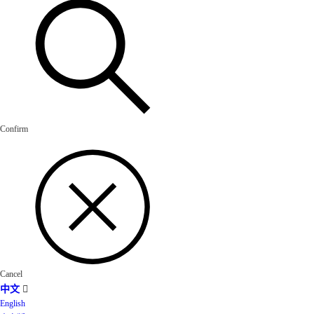
Confirm
Cancel
中文

English