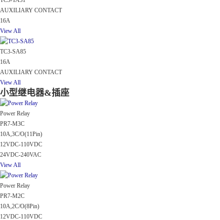
TC3-TA31
AUXILIARY CONTACT
16A
View All
TC3-SA85
16A
AUXILIARY CONTACT
View All
小型继电器&插座
Power Relay
PR7-M3C
10A,3C/O(11Pin)
12VDC-110VDC
24VDC-240VAC
View All
Power Relay
PR7-M2C
10A,2C/O(8Pin)
12VDC-110VDC