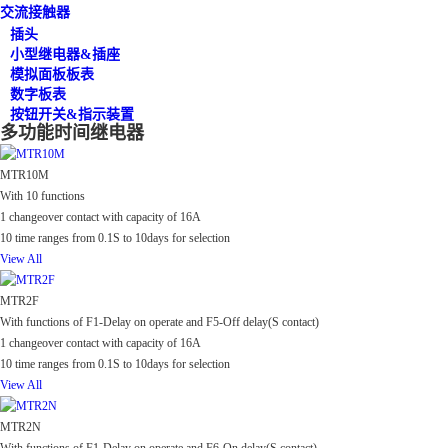
交流接触器
插头
小型继电器&插座
模拟面板板表
数字板表
按钮开关&指示装置
多功能时间继电器
MTR10M
With 10 functions
1 changeover contact with capacity of 16A
10 time ranges from 0.1S to 10days for selection
View All
MTR2F
With functions of F1-Delay on operate and F5-Off delay(S contact)
1 changeover contact with capacity of 16A
10 time ranges from 0.1S to 10days for selection
View All
MTR2N