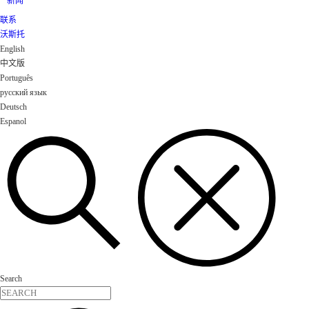
新闻
联系
沃斯托
English
中文版
Português
русский язык
Deutsch
Espanol
Search