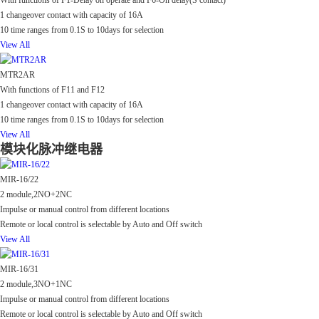
With functions of F1-Delay on operate and F6-On delay(S contact)
1 changeover contact with capacity of 16A
10 time ranges from 0.1S to 10days for selection
View All
MTR2AR
With functions of F11 and F12
1 changeover contact with capacity of 16A
10 time ranges from 0.1S to 10days for selection
View All
模块化脉冲继电器
MIR-16/22
2 module,2NO+2NC
Impulse or manual control from different locations
Remote or local control is selectable by Auto and Off switch
View All
MIR-16/31
2 module,3NO+1NC
Impulse or manual control from different locations
Remote or local control is selectable by Auto and Off switch