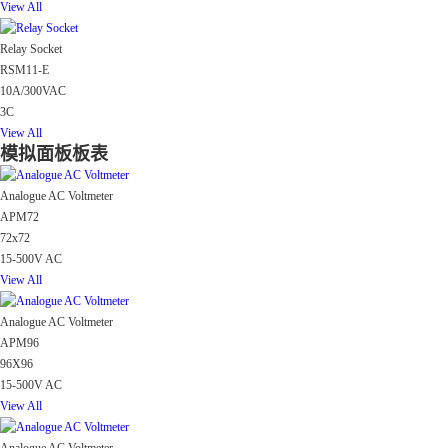
View All
Relay Socket
RSM11-E
10A/300VAC
3C
View All
模拟面板板表
Analogue AC Voltmeter
APM72
72x72
15-500V AC
View All
Analogue AC Voltmeter
APM96
96X96
15-500V AC
View All