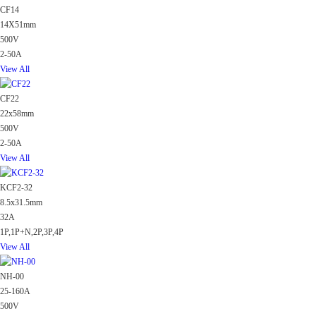
CF14
14X51mm
500V
2-50A
View All
CF22
22x58mm
500V
2-50A
View All
KCF2-32
8.5x31.5mm
32A
1P,1P+N,2P,3P,4P
View All
NH-00
25-160A
500V