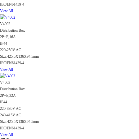
IEC/EN61439-4
View All
V4002
Distribution Box
2P+E,16A
IP44
220-250V AC
Size:425.5X136X94.5mm
IEC/EN61439-4
View All
V4003
Distribution Box
2P+E,32A
IP44
220-380V AC
240-415V AC
Size:425.5X136X94.5mm
IEC/EN61439-4
View All