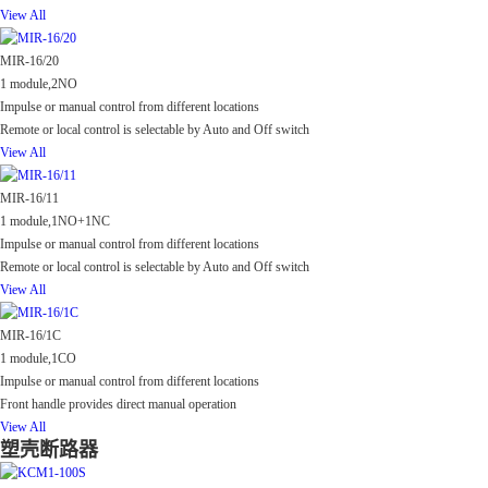
View All
MIR-16/20
1 module,2NO
Impulse or manual control from different locations
Remote or local control is selectable by Auto and Off switch
View All
MIR-16/11
1 module,1NO+1NC
Impulse or manual control from different locations
Remote or local control is selectable by Auto and Off switch
View All
MIR-16/1C
1 module,1CO
Impulse or manual control from different locations
Front handle provides direct manual operation
View All
塑壳断路器