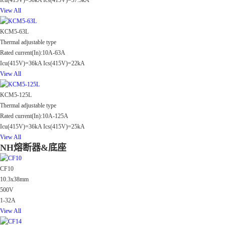
Icu(415V)=50kA Ics(415V)=37.5kA
View All
KCM5-63L
Thermal adjustable type
Rated current(In):10A-63A
Icu(415V)=36kA Ics(415V)=22kA
View All
KCM5-125L
Thermal adjustable type
Rated current(In):10A-125A
Icu(415V)=36kA Ics(415V)=25kA
View All
NH熔断器&底座
CF10
10.3x38mm
500V
1-32A
View All