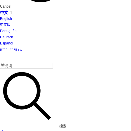
Cancel
中文

English
中文版
Português
Deutsch
Espanol
产品
русский язык
搜索