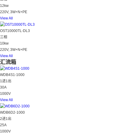
12kw
220V, 3W+N+PE
View All
OST10000TL-DL3
三相
10kw
220V, 3W+N+PE
View All
汇流箱
WDB4S1-1000
1进1出
30A
1000V
View All
WDB6D2-1000
2进1出
25A
1000V