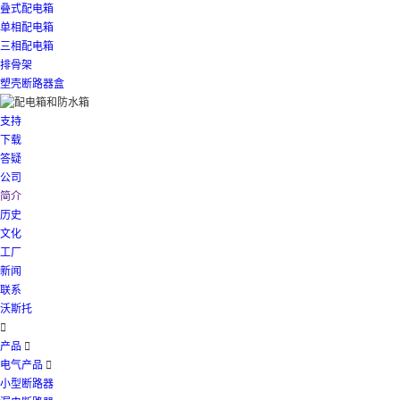
叠式配电箱
单相配电箱
三相配电箱
排骨架
塑壳断路器盒
支持
下载
答疑
公司
简介
历史
文化
工厂
新闻
联系
沃斯托

产品

电气产品

小型断路器