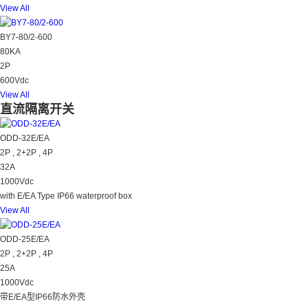
View All
BY7-80/2-600
80KA
2P
600Vdc
View All
直流隔离开关
ODD-32E/EA
2P , 2+2P , 4P
32A
1000Vdc
with E/EA Type IP66 waterproof box
View All
ODD-25E/EA
2P , 2+2P , 4P
25A
1000Vdc
带E/EA型IP66防水外壳