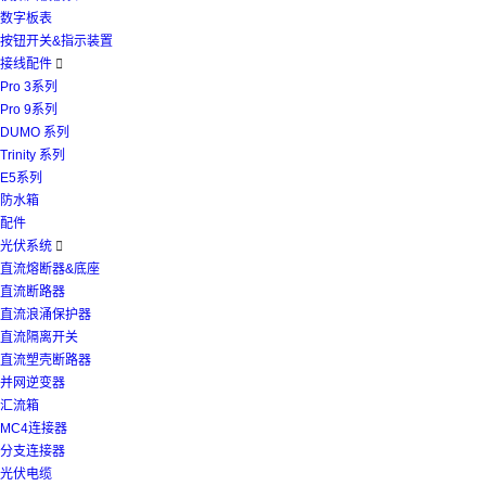
数字板表
按钮开关&指示装置
接线配件

Pro 3系列
Pro 9系列
DUMO 系列
Trinity 系列
E5系列
防水箱
配件
光伏系统

直流熔断器&底座
直流断路器
直流浪涌保护器
直流隔离开关
直流塑壳断路器
并网逆变器
汇流箱
MC4连接器
分支连接器
光伏电缆