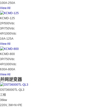
100A-250A
View All
KCMD-125
2P/500Vdc
3P/750Vdc
4P/1000Vdc
16A-125A
View All
KCMD-800
3P/750Vdc
4P/1000Vdc
630A-800A
View All
并网逆变器
OST36000TL-QL3
三相
36kw
220V, 3W+N+PE