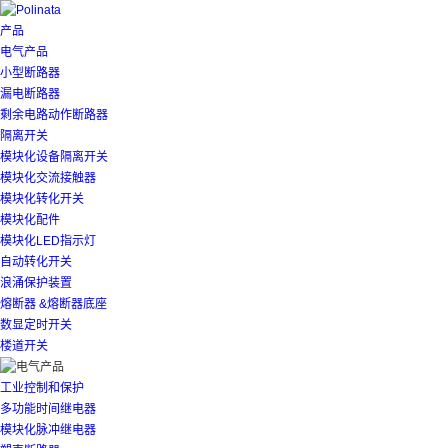
产品
电气产品
小型断路器
漏电断路器
剩余电路动作断路器
隔离开关
模块化设备隔离开关
模块化交流接触器
模块化转化开关
模块化配件
模块化LED指示灯
自动转化开关
浪涌保护装置
熔断器 &熔断器底座
数显定时开关
楼道开关
工业控制和保护
多功能时间继电器
模块化脉冲继电器