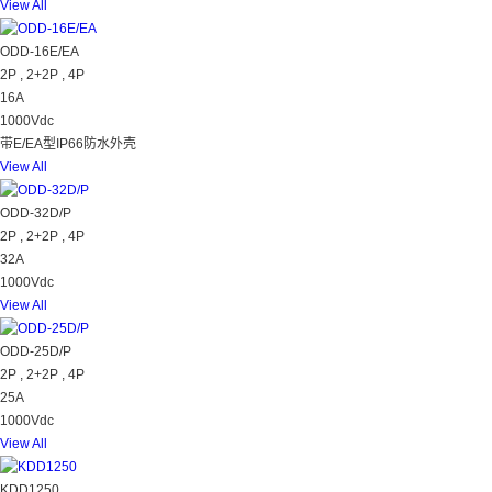
View All
ODD-16E/EA
2P , 2+2P , 4P
16A
1000Vdc
带E/EA型IP66防水外壳
View All
ODD-32D/P
2P , 2+2P , 4P
32A
1000Vdc
View All
ODD-25D/P
2P , 2+2P , 4P
25A
1000Vdc
View All
KDD1250