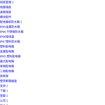
线缆管理

地面插座
桌面插座
模块配件
配电箱和防水箱

IP65金属防水箱
IP66 不锈钢防水箱
IP66接线盒
IP67塑料防水箱
塑料配电箱
金属配电箱
IP65 塑料配电箱
叠式配电箱
单相配电箱
三相配电箱
排骨架
塑壳断路器盒
支持

下载

答疑

公司
