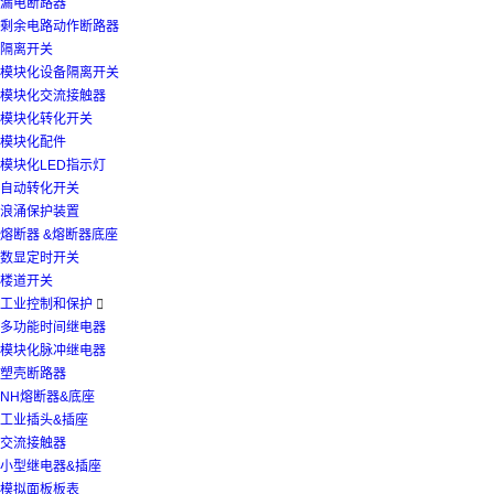
漏电断路器
剩余电路动作断路器
隔离开关
模块化设备隔离开关
模块化交流接触器
模块化转化开关
模块化配件
模块化LED指示灯
自动转化开关
浪涌保护装置
熔断器 &熔断器底座
数显定时开关
楼道开关
工业控制和保护

多功能时间继电器
模块化脉冲继电器
塑壳断路器
NH熔断器&底座
工业插头&插座
交流接触器
小型继电器&插座
模拟面板板表