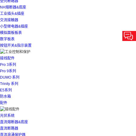
塑壳断路器
NH熔断器&底座
工业插头&插座
交流接触器
小型继电器&插座
模拟面板板表
数字板表
按钮开关&指示装置
接线配件
Pro 3系列
Pro 9系列
DUMO 系列
Trinity 系列
E5系列
防水箱
配件
光伏系统
直流熔断器&底座
直流断路器
直流浪涌保护器