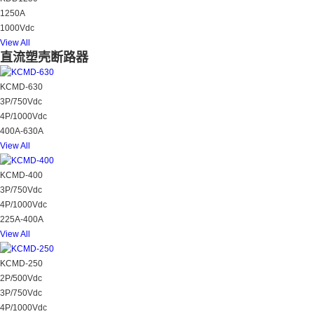
1250A
1000Vdc
View All
直流塑壳断路器
KCMD-630
3P/750Vdc
4P/1000Vdc
400A-630A
View All
KCMD-400
3P/750Vdc
4P/1000Vdc
225A-400A
View All
KCMD-250
2P/500Vdc
3P/750Vdc
4P/1000Vdc