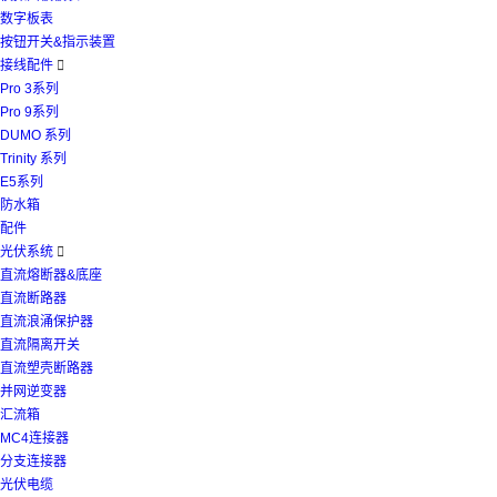
数字板表
按钮开关&指示装置
接线配件

Pro 3系列
Pro 9系列
DUMO 系列
Trinity 系列
E5系列
防水箱
配件
光伏系统

直流熔断器&底座
直流断路器
直流浪涌保护器
直流隔离开关
直流塑壳断路器
并网逆变器
汇流箱
MC4连接器
分支连接器
光伏电缆