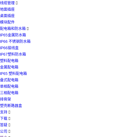
线缆管理

地面插座
桌面插座
模块配件
配电箱和防水箱

IP65金属防水箱
IP66 不锈钢防水箱
IP66接线盒
IP67塑料防水箱
塑料配电箱
金属配电箱
IP65 塑料配电箱
叠式配电箱
单相配电箱
三相配电箱
排骨架
塑壳断路器盒
支持

下载

答疑

公司
