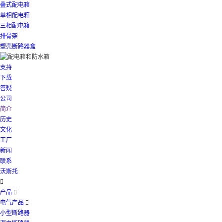
叠式配电箱
单相配电箱
三相配电箱
排骨架
塑壳断路器盒
支持
下载
答疑
公司
简介
历史
文化
工厂
新闻
联系
沃斯托

产品

电气产品

小型断路器