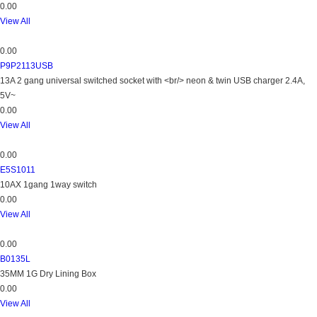
0.00
View All
0.00
P9P2113USB
13A 2 gang universal switched socket with <br/> neon & twin USB charger 2.4A,
5V~
0.00
View All
0.00
E5S1011
10AX 1gang 1way switch
0.00
View All
0.00
B0135L
35MM 1G Dry Lining Box
0.00
View All