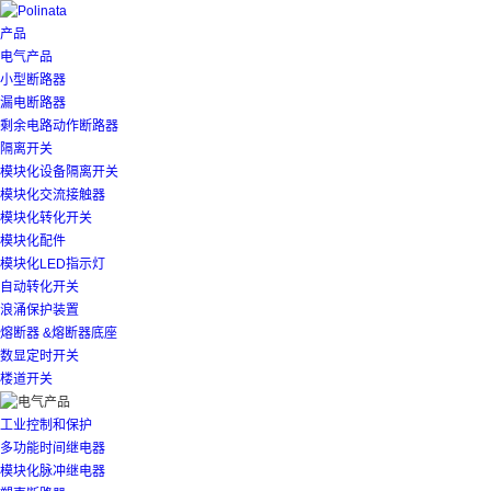
产品
电气产品
小型断路器
漏电断路器
剩余电路动作断路器
隔离开关
模块化设备隔离开关
模块化交流接触器
模块化转化开关
模块化配件
模块化LED指示灯
自动转化开关
浪涌保护装置
熔断器 &熔断器底座
数显定时开关
楼道开关
工业控制和保护
多功能时间继电器
模块化脉冲继电器