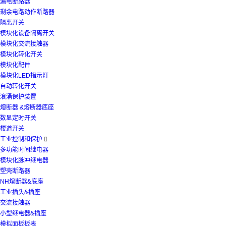
漏电断路器
剩余电路动作断路器
隔离开关
模块化设备隔离开关
模块化交流接触器
模块化转化开关
模块化配件
模块化LED指示灯
自动转化开关
浪涌保护装置
熔断器 &熔断器底座
数显定时开关
楼道开关
工业控制和保护

多功能时间继电器
模块化脉冲继电器
塑壳断路器
NH熔断器&底座
工业插头&插座
交流接触器
小型继电器&插座
模拟面板板表