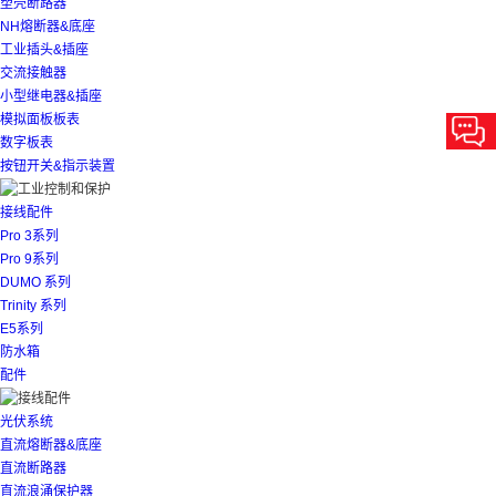
塑壳断路器
NH熔断器&底座
工业插头&插座
交流接触器
小型继电器&插座
模拟面板板表
数字板表
按钮开关&指示装置
接线配件
Pro 3系列
Pro 9系列
DUMO 系列
Trinity 系列
E5系列
防水箱
配件
光伏系统
直流熔断器&底座
直流断路器
直流浪涌保护器