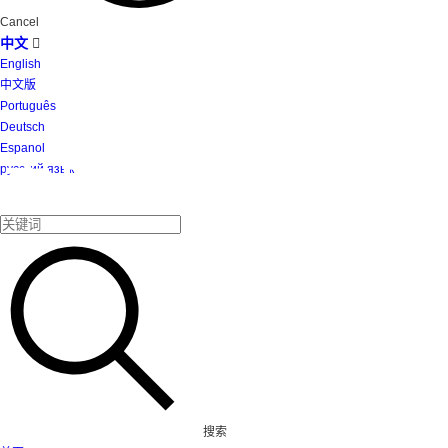
Cancel
中文

English
中文版
Português
Deutsch
Espanol
产品
русский язык
搜索