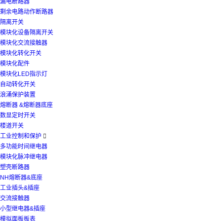
漏电断路器
剩余电路动作断路器
隔离开关
模块化设备隔离开关
模块化交流接触器
模块化转化开关
模块化配件
模块化LED指示灯
自动转化开关
浪涌保护装置
熔断器 &熔断器底座
数显定时开关
楼道开关
工业控制和保护

多功能时间继电器
模块化脉冲继电器
塑壳断路器
NH熔断器&底座
工业插头&插座
交流接触器
小型继电器&插座
模拟面板板表