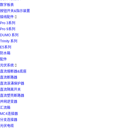
数字板表
按钮开关&指示装置
接线配件

Pro 3系列
Pro 9系列
DUMO 系列
Trinity 系列
E5系列
防水箱
配件
光伏系统

直流熔断器&底座
直流断路器
直流浪涌保护器
直流隔离开关
直流塑壳断路器
并网逆变器
汇流箱
MC4连接器
分支连接器
光伏电缆