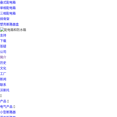
叠式配电箱
单相配电箱
三相配电箱
排骨架
塑壳断路器盒
支持
下载
答疑
公司
简介
历史
文化
工厂
新闻
联系
沃斯托

产品

电气产品

小型断路器