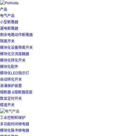
产品
电气产品
小型断路器
漏电断路器
剩余电路动作断路器
隔离开关
模块化设备隔离开关
模块化交流接触器
模块化转化开关
模块化配件
模块化LED指示灯
自动转化开关
浪涌保护装置
熔断器 &熔断器底座
数显定时开关
楼道开关
工业控制和保护
多功能时间继电器
模块化脉冲继电器