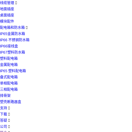
线缆管理

地面插座
桌面插座
模块配件
配电箱和防水箱

IP65金属防水箱
IP66 不锈钢防水箱
IP66接线盒
IP67塑料防水箱
塑料配电箱
金属配电箱
IP65 塑料配电箱
叠式配电箱
单相配电箱
三相配电箱
排骨架
塑壳断路器盒
支持

下载

答疑

公司
