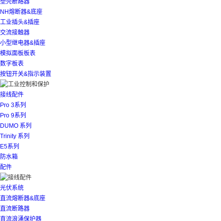
塑壳断路器
NH熔断器&底座
工业插头&插座
交流接触器
小型继电器&插座
模拟面板板表
数字板表
按钮开关&指示装置
接线配件
Pro 3系列
Pro 9系列
DUMO 系列
Trinity 系列
E5系列
防水箱
配件
光伏系统
直流熔断器&底座
直流断路器
直流浪涌保护器