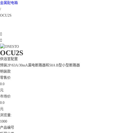
金属配电箱
/
OCU2S


OCU2S
供浴室配置
预装2P/63A/30mA漏电断路器和50A B型小型断路器
明装款
零售价
0.0
元
市场价
0.0
元
浏览量:
1000
产品编号