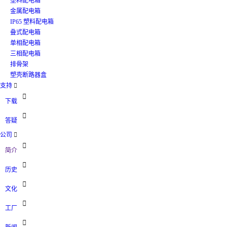
塑料配电箱
金属配电箱
IP65 塑料配电箱
叠式配电箱
单相配电箱
三相配电箱
排骨架
塑壳断路器盒
支持


下载

答疑
公司


简介

历史

文化

工厂
