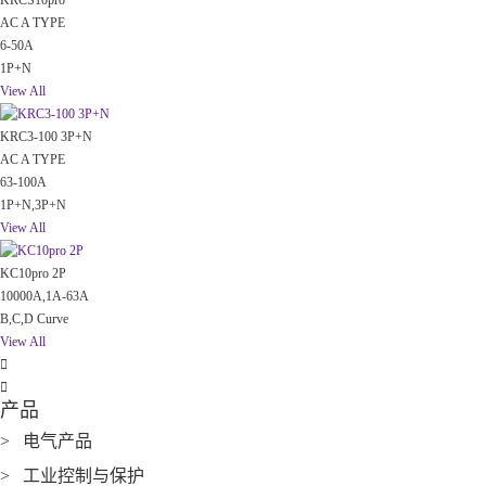
KRCS10pro
AC A TYPE
6-50A
1P+N
View All
KRC3-100 3P+N
AC A TYPE
63-100A
1P+N,3P+N
View All
KC10pro 2P
10000A,1A-63A
B,C,D Curve
View All


产品
> 电气产品
> 工业控制与保护