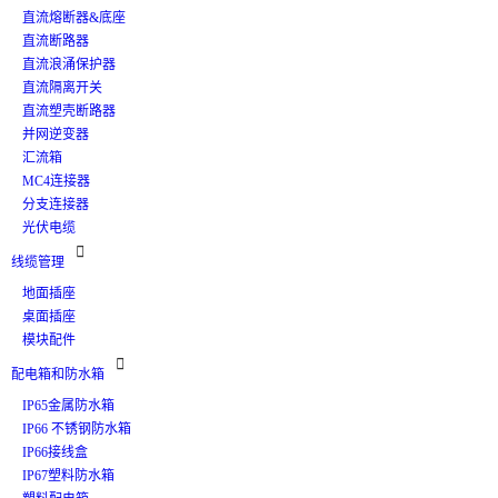
直流熔断器&底座
直流断路器
直流浪涌保护器
直流隔离开关
直流塑壳断路器
并网逆变器
汇流箱
MC4连接器
分支连接器
光伏电缆

线缆管理
地面插座
桌面插座
模块配件

配电箱和防水箱
IP65金属防水箱
IP66 不锈钢防水箱
IP66接线盒
IP67塑料防水箱