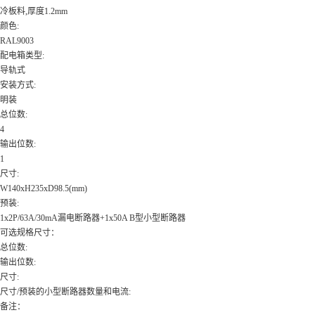
冷板料,厚度1.2mm
颜色:
RAL9003
配电箱类型:
导轨式
安装方式:
明装
总位数:
4
输出位数:
1
尺寸:
W140xH235xD98.5(mm)
预装:
1x2P/63A/30mA漏电断路器+1x50A B型小型断路器
可选规格尺寸：
总位数:
输出位数:
尺寸:
尺寸/预装的小型断路器数量和电流:
备注：