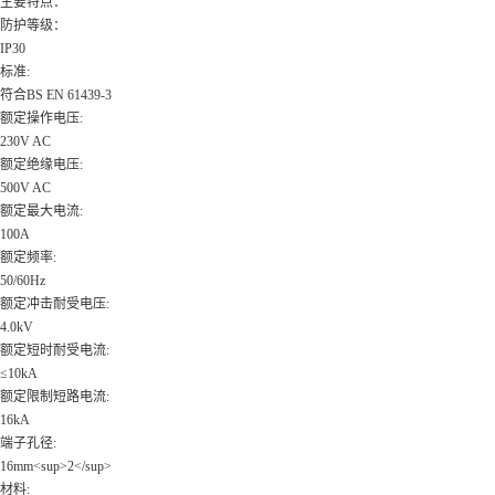
主要特点：
防护等级：
IP30
标准:
符合BS EN 61439-3
额定操作电压:
230V AC
额定绝缘电压:
500V AC
额定最大电流:
100A
额定频率:
50/60Hz
额定冲击耐受电压:
4.0kV
额定短时耐受电流:
≤10kA
额定限制短路电流:
16kA
端子孔径:
16mm<sup>2</sup>
材料: