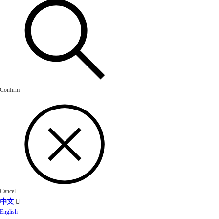
Confirm
Cancel
中文

English