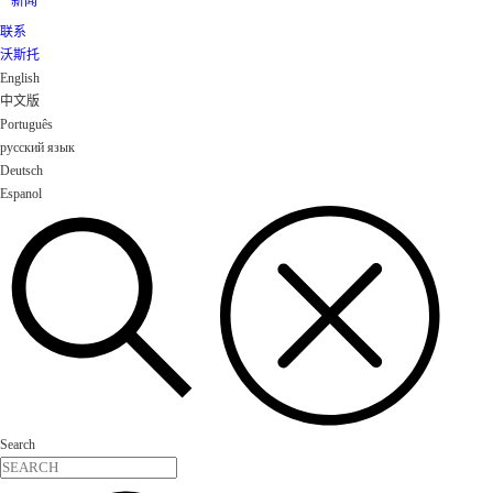
新闻
联系
沃斯托
English
中文版
Português
русский язык
Deutsch
Espanol
Search