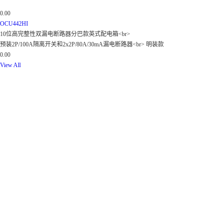
0.00
OCU442HI
10位高完整性双漏电断路器分巴款英式配电箱<br>
预装2P/100A隔离开关和2x2P/80A/30mA漏电断路器<br> 明装款
0.00
View All