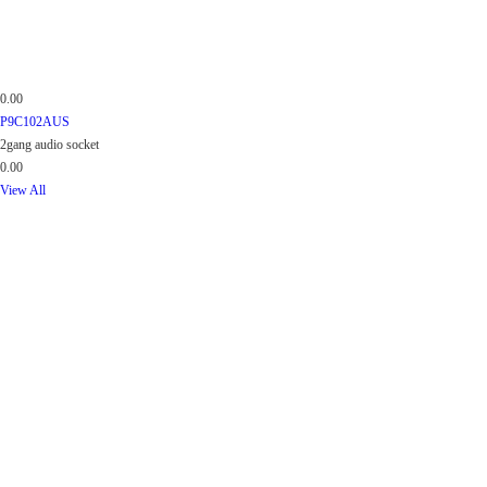
0.00
P9C102AUS
2gang audio socket
0.00
View All