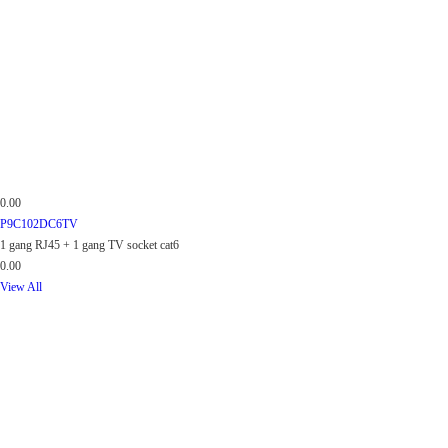
0.00
P9C102DC6TV
1 gang RJ45 + 1 gang TV socket cat6
0.00
View All