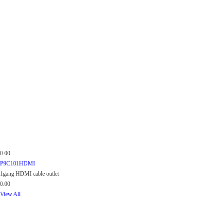
0.00
P9C101HDMI
1gang HDMI cable outlet
0.00
View All