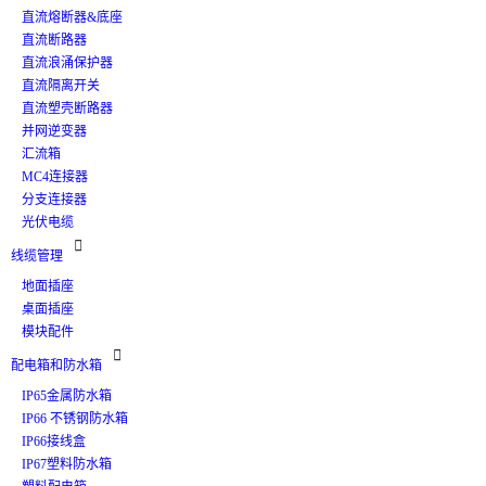
直流熔断器&底座
直流断路器
直流浪涌保护器
直流隔离开关
直流塑壳断路器
并网逆变器
汇流箱
MC4连接器
分支连接器
光伏电缆

线缆管理
地面插座
桌面插座
模块配件

配电箱和防水箱
IP65金属防水箱
IP66 不锈钢防水箱
IP66接线盒
IP67塑料防水箱