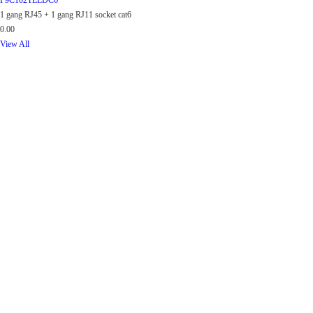
P9C102TELDC6
1 gang RJ45 + 1 gang RJ11 socket cat6
0.00
View All