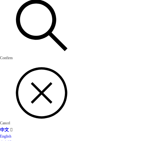
Confirm
Cancel
中文

English