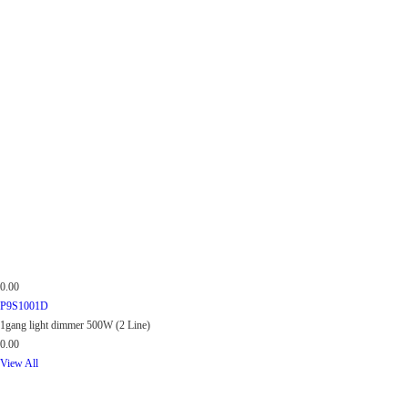
0.00
P9S1001D
1gang light dimmer 500W (2 Line)
0.00
View All