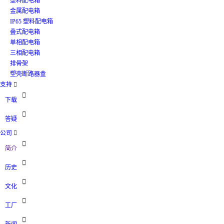
塑料配电箱
金属配电箱
IP65 塑料配电箱
叠式配电箱
单相配电箱
三相配电箱
排骨架
塑壳断路器盒
支持


下载

答疑
公司


简介

历史

文化

工厂
