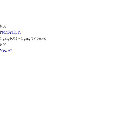
0.00
P9C102TELTV
1 gang RJ11 + 1 gang TV socket
0.00
View All