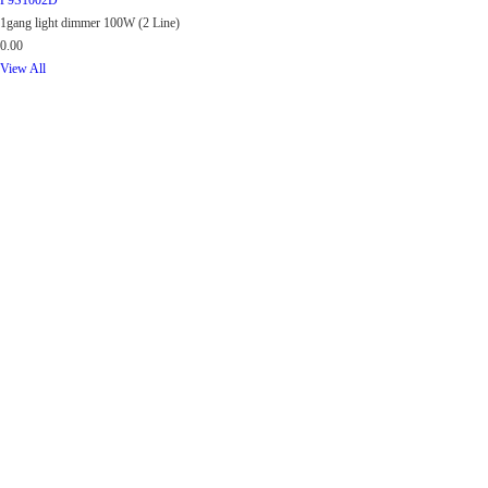
P9S1002D
1gang light dimmer 100W (2 Line)
0.00
View All