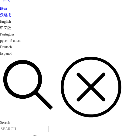
新闻
联系
沃斯托
English
中文版
Português
русский язык
Deutsch
Espanol
Search