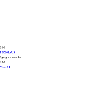
0.00
P9C101AUS
1gang audio socket
0.00
View All