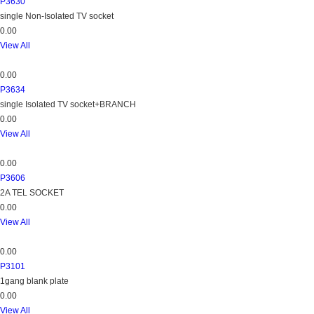
P3630
single Non-Isolated TV socket
0.00
View All
0.00
P3634
single Isolated TV socket+BRANCH
0.00
View All
0.00
P3606
2A TEL SOCKET
0.00
View All
0.00
P3101
1gang blank plate
0.00
View All