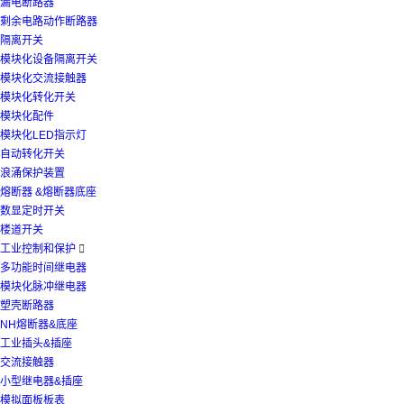
漏电断路器
剩余电路动作断路器
隔离开关
模块化设备隔离开关
模块化交流接触器
模块化转化开关
模块化配件
模块化LED指示灯
自动转化开关
浪涌保护装置
熔断器 &熔断器底座
数显定时开关
楼道开关
工业控制和保护

多功能时间继电器
模块化脉冲继电器
塑壳断路器
NH熔断器&底座
工业插头&插座
交流接触器
小型继电器&插座
模拟面板板表