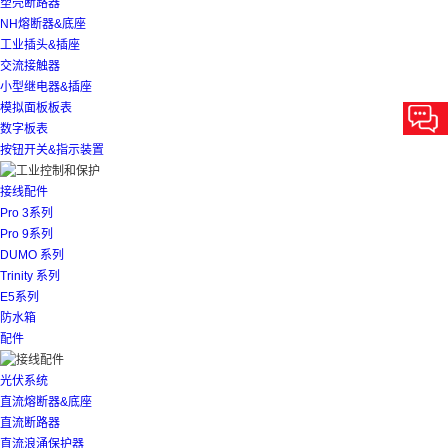
塑壳断路器
NH熔断器&底座
工业插头&插座
交流接触器
小型继电器&插座
模拟面板板表
数字板表
按钮开关&指示装置
接线配件
Pro 3系列
Pro 9系列
DUMO 系列
Trinity 系列
E5系列
防水箱
配件
光伏系统
直流熔断器&底座
直流断路器
直流浪涌保护器