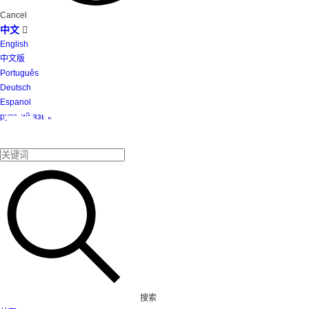
Cancel
中文

English
中文版
Português
Deutsch
Espanol
产品
русский язык
搜索