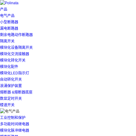
产品
电气产品
小型断路器
漏电断路器
剩余电路动作断路器
隔离开关
模块化设备隔离开关
模块化交流接触器
模块化转化开关
模块化配件
模块化LED指示灯
自动转化开关
浪涌保护装置
熔断器 &熔断器底座
数显定时开关
楼道开关
工业控制和保护
多功能时间继电器
模块化脉冲继电器