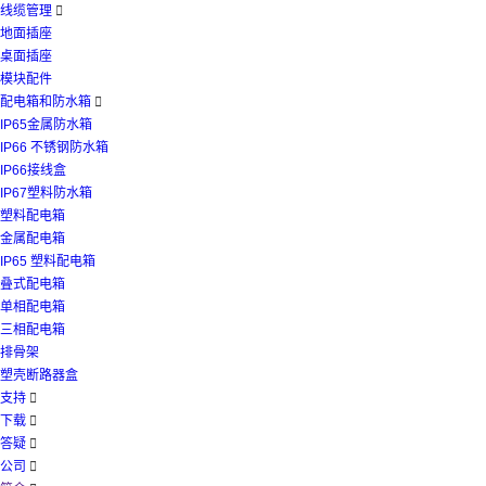
线缆管理

地面插座
桌面插座
模块配件
配电箱和防水箱

IP65金属防水箱
IP66 不锈钢防水箱
IP66接线盒
IP67塑料防水箱
塑料配电箱
金属配电箱
IP65 塑料配电箱
叠式配电箱
单相配电箱
三相配电箱
排骨架
塑壳断路器盒
支持

下载

答疑

公司
