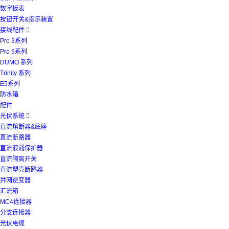
数字板表
按钮开关&指示装置
接线配件

Pro 3系列
Pro 9系列
DUMO 系列
Trinity 系列
E5系列
防水箱
配件
光伏系统

直流熔断器&底座
直流断路器
直流浪涌保护器
直流隔离开关
直流塑壳断路器
并网逆变器
汇流箱
MC4连接器
分支连接器
光伏电缆