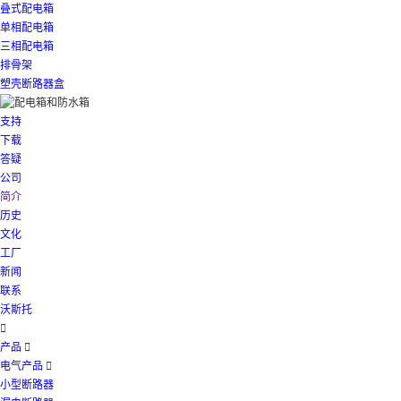
叠式配电箱
单相配电箱
三相配电箱
排骨架
塑壳断路器盒
支持
下载
答疑
公司
简介
历史
文化
工厂
新闻
联系
沃斯托

产品

电气产品

小型断路器